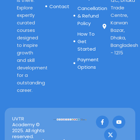
12C, Dhaka
is there.
Contact
Trade
Explore
Cancellation
Centre,
expertly
& Refund
Karwan
curated
Policy
Bazar,
courses
How To
Dhaka,
designed
Get
Bangladesh
to inspire
Started
- 1215
growth
Payment
and skill
Options
development
for a
outstanding
career.
F
X
Y
UVTR
a
-
o
Academy ©
c
t
u
2025. All rights
e
w
t
reserved.
b
i
u