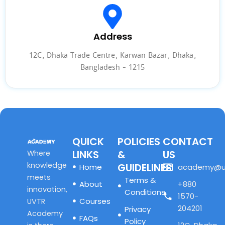
Address
12C, Dhaka Trade Centre, Karwan Bazar, Dhaka,
Bangladesh - 1215
QUICK
POLICIES
CONTACT
LINKS
&
US
Where
knowledge
GUIDELINES
Home
academy@u
meets
Terms &
About
+880
innovation,
Conditions
1570-
Courses
UVTR
204201
Privacy
Academy
FAQs
Policy