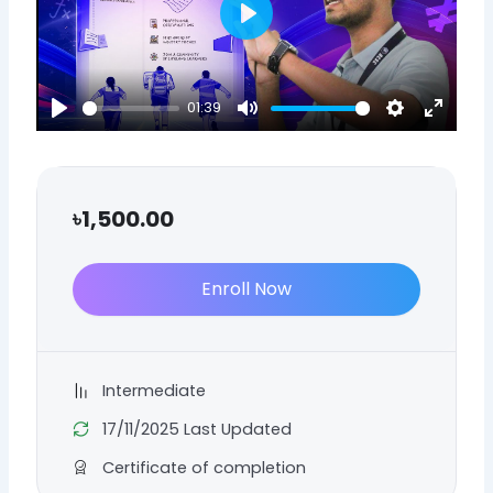
Play
01:39
Play
Mute
Settings
Enter
fullscr
৳
1,500.00
Enroll Now
Intermediate
17/11/2025 Last Updated
Certificate of completion