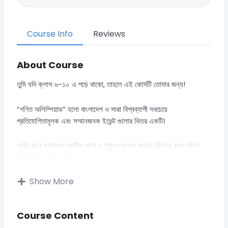
Course Info
Reviews
About Course
তুমি যদি ক্লাস ৬-১০ এ পড়ে থাকো, তাহলে এই কোর্সটি তোমার জন্য!
“গণিত অলিম্পিয়াড” হলো বাংলাদেশ ও সারা বিশ্বব্যাপী সবচেয়ে
প্রতিযোগিতামূলক এবং সম্মানজনক ইভেন্ট গুলোর ভিতর একটি।
প্রতি বছর সারাদেশে জাতীয় পর্যায় ও স্কুল-কলেজ পর্যায়ে বিভিন্ন রকম গণিত
অলিম্পিয়াড হয়ে থাকে।
সঠিক গাইডলাইন ও দিকনির্দেশনার অভাবে, অনেকের ইচ্ছা থাকা সত্ত্বেও,
অলিম্পিয়াড কে অনেক ভীতিকর মনে করে এড়িয়ে যায়।
Show More
অথচ অলিম্পিয়াড হতে পারে গণিতের ভয় জয়ের শ্রেষ্ঠ মাধ্যম!
(আর মেডেল, পুরষ্কার? সে তো আসবেই!)
Course Content