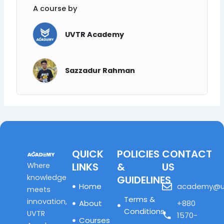
A course by
UVTR Academy
Sazzadur Rahman
QUICK
POLICIES
CONTACT
LINKS
&
US
Where
knowledge
GUIDELINES
Home
academy@u
meets
Terms &
innovation,
About
+880
Conditions
UVTR
1570-
Courses