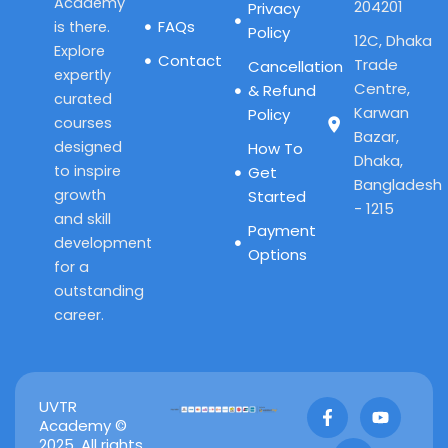
Academy
204201
Privacy
FAQs
is there.
Policy
12C, Dhaka
Explore
Contact
Trade
Cancellation
expertly
Centre,
& Refund
curated
Karwan
Policy
courses
Bazar,
designed
How To
Dhaka,
to inspire
Get
Bangladesh
growth
Started
- 1215
and skill
Payment
development
Options
for a
outstanding
career.
F
X
Y
UVTR
a
-
o
Academy ©
c
t
u
2025. All rights